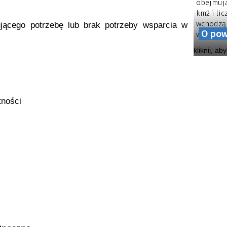
obejmują
km2 i li
wchodzą 
ującego potrzebę lub brak potrzeby wsparcia w
O pow
wiejskich.
kliknij, ab
tności