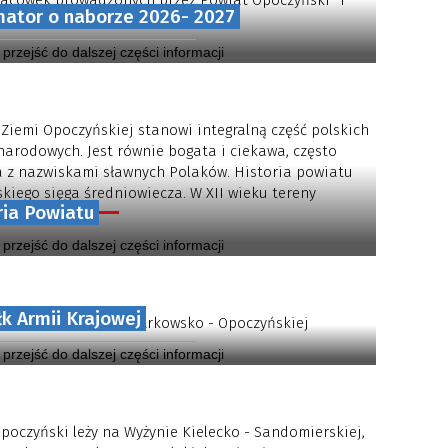
placówek prowadzonych przez Powiat Opoczyński” i
mator o naborze 2026- 2027
wania nauki w naszych szkołach.
y przejść do dalszej części informacji
 Ziemi Opoczyńskiej stanowi integralną część polskich
narodowych. Jest równie bogata i ciekawa, często
 z nazwiskami sławnych Polaków. Historia powiatu
kiego sięga średniowiecza. W XII wieku tereny
ria Powiatu
 powiatu...
y przejść do dalszej części informacji
łk Armii Krajowej
Piechoty AK Ziemi Piotrkowsko - Opoczyńskiej
y przejść do dalszej części informacji
poczyński leży na Wyżynie Kielecko - Sandomierskiej,