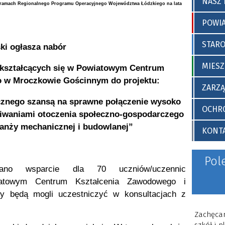
skiego
r. w sprawie wprowadzenia
NASZ 
 ramach Regionalnego Programu Operacyjnego Województwa Łódzkiego na lata
„Standardów ochrony małole
w Starostwie Powiatowym w O
POWI
STAR
ki ogłasza nabór
MIESZ
 kształcących się w Powiatowym Centrum
o w Mroczkowie Gościnnym do projektu:
ZARZ
cznego szansą na sprawne połączenie wysoko
OCHRO
kiwaniami otoczenia społeczno-gospodarczego
anży mechanicznej i budowlanej”
KONT
Pol
ano wsparcie dla 70 uczniów/uczennic
iatowym Centrum Kształcenia Zawodowego i
y będą mogli uczestniczyć w konsultacjach z
Zachęcam