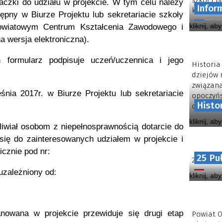
szkół i 
czki do udziału w projekcie. W tym celu należy
Infor
kontynuo
ępny w Biurze Projektu lub sekretariacie szkoły
kliknij, ab
Powiatowym Centrum Kształcenia Zawodowego i
 wersja elektroniczna).
h formularz podpisuje uczeń/uczennica i jego
Historia
dziejów 
związana
nia 2017r. w Biurze Projektu lub sekretariacie
opoczyńs
Histo
obecnego
kliknij, ab
liwiał osobom z niepełnosprawnością dotarcie do
się do zainteresowanych udziałem w projekcie i
icznie pod nr:
25 Pu
25 Pułk 
uzależniony od:
kliknij, ab
nowana w projekcie przewiduje się drugi etap
Powiat O