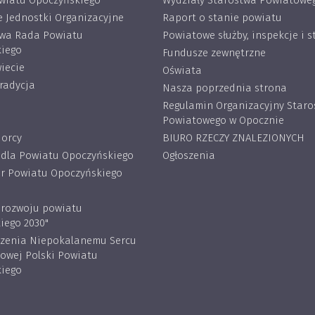
wiatu Opoczyńskiego
Wydziały Starostwa Powiatowe
 Jednostki Organizacyjne
Raport o stanie powiatu
wa Rada Powiatu
Powiatowe służby, inspekcje i s
iego
Fundusze zewnętrzne
iecie
Oświata
tradycja
Nasza poprzednia strona
Regulamin Organizacyjny Star
Powiatowego w Opocznie
iorcy
BIURO RZECZY ZNALEZIONYCH
 dla Powiatu Opoczyńskiego
Ogłoszenia
 Powiatu Opoczyńskiego
a rozwoju powiatu
iego 2030"
rzenia Niepokalanemu Sercu
lowej Polski Powiatu
iego