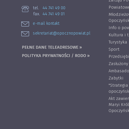
Zarząd Po
Powiatowe
tel.
44 741 49 00
fax.
44 741 49 01
Młodzieżo
Opoczyńsk
e-mail kontakt
Info o pow
sekretariat@opocznopowiat.pl
Kultura i 
Turystyka
PEŁNE DANE TELEADRESOWE »
Sport
POLITYKA PRYWATNOŚCI / RODO »
Przedsięb
Zasłużony
Ambasador
Zabytki
"Strategi
opoczyńsk
Akt zawie
Maryi Kró
Opoczyńsk