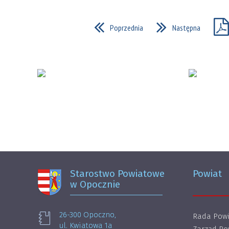
Poprzednia
Następna
Starostwo Powiatowe
Powiat
w Opocznie
26-300 Opoczno,
Rada Powi
ul. Kwiatowa 1a