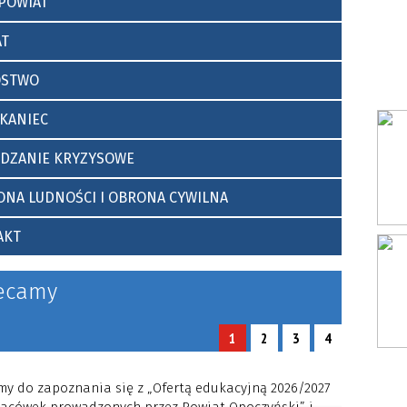
POWIAT
tnich”
pocznie
AT
OSTWO
KANIEC
ĄDZANIE KRYZYSOWE
NA LUDNOŚCI I OBRONA CYWILNA
AKT
ecamy
1
2
3
4
y do zapoznania się z „Ofertą edukacyjną 2026/2027