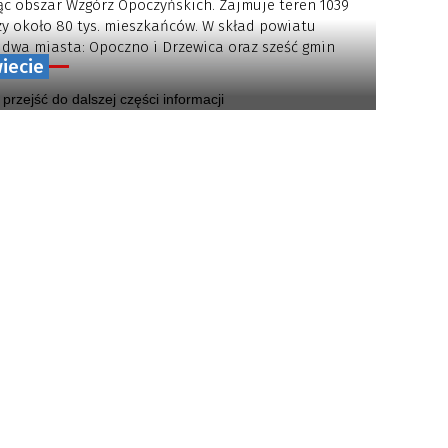
c obszar Wzgórz Opoczyńskich. Zajmuje teren 1039
czy około 80 tys. mieszkańców. W skład powiatu
dwa miasta: Opoczno i Drzewica oraz sześć gmin
iecie
..
y przejść do dalszej części informacji