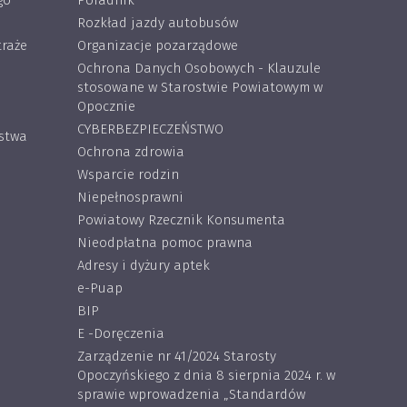
go
Poradnik
Rozkład jazdy autobusów
traże
Organizacje pozarządowe
Ochrona Danych Osobowych - Klauzule
stosowane w Starostwie Powiatowym w
Opocznie
CYBERBEZPIECZEŃSTWO
ostwa
Ochrona zdrowia
Wsparcie rodzin
Niepełnosprawni
Powiatowy Rzecznik Konsumenta
Nieodpłatna pomoc prawna
Adresy i dyżury aptek
e-Puap
BIP
E -Doręczenia
Zarządzenie nr 41/2024 Starosty
Opoczyńskiego z dnia 8 sierpnia 2024 r. w
sprawie wprowadzenia „Standardów