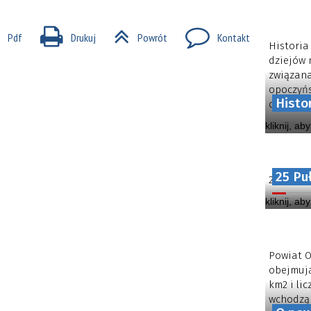
Pdf
Drukuj
Powrót
Kontakt
Historia
dziejów 
związana
opoczyńs
Histo
obecnego
kliknij, ab
25 Pu
25 Pułk 
kliknij, ab
Powiat O
obejmują
km2 i li
wchodzą 