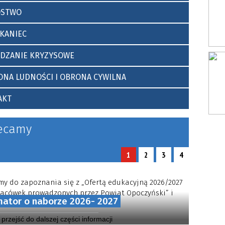
tnich”
OSTWO
pocznie
KANIEC
ĄDZANIE KRYZYSOWE
NA LUDNOŚCI I OBRONA CYWILNA
AKT
ecamy
1
2
3
4
y do zapoznania się z „Ofertą edukacyjną 2026/2027
placówek prowadzonych przez Powiat Opoczyński” i
mator o naborze 2026- 2027
wania nauki w naszych szkołach.
y przejść do dalszej części informacji