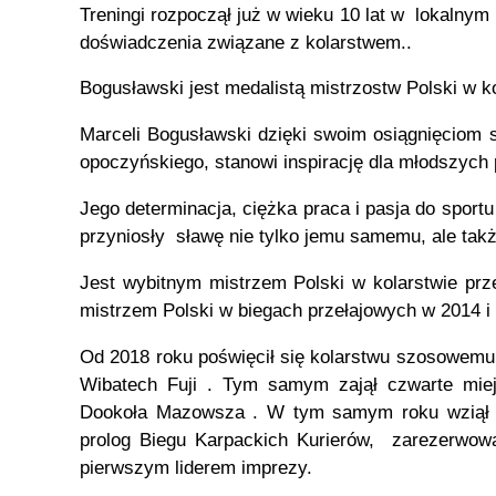
Opoczyń
Treningi rozpoczął już w wieku 10 lat w lokalny
doświadczenia związane z kolarstwem..
Bogusławski jest medalistą mistrzostw Polski w k
Marceli Bogusławski dzięki swoim osiągnięciom
opoczyńskiego, stanowi inspirację dla młodszych p
Jego determinacja, ciężka praca i pasja do sportu
przyniosły sławę nie tylko jemu samemu, ale tak
Jest wybitnym mistrzem Polski w kolarstwie prz
mistrzem Polski w biegach przełajowych w 2014 i 
Od 2018 roku poświęcił się kolarstwu szosowemu
Wibatech Fuji . Tym samym zajął czwarte mie
Dookoła Mazowsza . W tym samym roku wziął ud
prolog Biegu Karpackich Kurierów, zarezerwowa
pierwszym liderem imprezy.