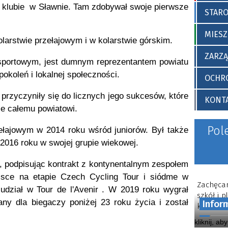
skiego
r. w sprawie wprowadzenia
m klubie w Sławnie. Tam zdobywał swoje pierwsze
„Standardów ochrony małole
STAR
w Starostwie Powiatowym w O
MIESZ
olarstwie przełajowym i w kolarstwie górskim.
ZARZ
 sportowym, jest dumnym reprezentantem powiatu
okoleń i lokalnej społeczności.
OCHRO
 przyczyniły się do licznych jego sukcesów, które
KONT
że całemu powiatowi.
Pol
ełajowym w 2014 roku wśród juniorów. Był także
2016 roku w swojej grupie wiekowej.
, podpisując kontrakt z kontynentalnym zespołem
jsce na etapie Czech Cycling Tour i siódme w
Zachęcam
ział w Tour de l'Avenir . W 2019 roku wygrał
szkół i 
ny dla biegaczy poniżej 23 roku życia i został
Infor
kontynuo
kliknij, ab