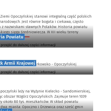
 Ziemi Opoczyńskiej stanowi integralną część polskich
narodowych. Jest równie bogata i ciekawa, często
 z nazwiskami sławnych Polaków. Historia powiatu
kiego sięga średniowiecza. W XII wieku tereny
ria Powiatu
 powiatu...
y przejść do dalszej części informacji
łk Armii Krajowej
Piechoty AK Ziemi Piotrkowsko - Opoczyńskiej
y przejść do dalszej części informacji
poczyński leży na Wyżynie Kielecko - Sandomierskiej,
c obszar Wzgórz Opoczyńskich. Zajmuje teren 1039
czy około 80 tys. mieszkańców. W skład powiatu
dwa miasta: Opoczno i Drzewica oraz sześć gmin