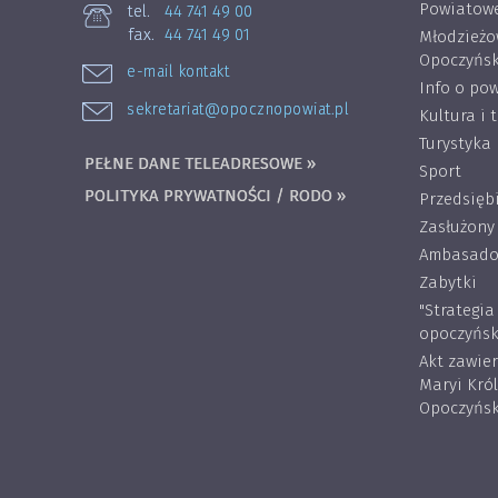
Powiatowe
tel.
44 741 49 00
fax.
44 741 49 01
Młodzieżo
Opoczyńsk
e-mail kontakt
Info o pow
sekretariat@opocznopowiat.pl
Kultura i 
Turystyka
PEŁNE DANE TELEADRESOWE »
Sport
POLITYKA PRYWATNOŚCI / RODO »
Przedsięb
Zasłużony
Ambasador
Zabytki
"Strategi
opoczyńsk
Akt zawie
Maryi Kró
Opoczyńsk