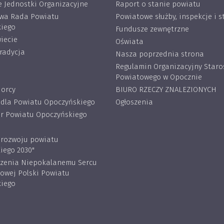
 Jednostki Organizacyjne
Raport o stanie powiatu
wa Rada Powiatu
Powiatowe służby, inspekcje i s
iego
Fundusze zewnętrzne
iecie
Oświata
tradycja
Nasza poprzednia strona
Regulamin Organizacyjny Star
Powiatowego w Opocznie
iorcy
BIURO RZECZY ZNALEZIONYCH
 dla Powiatu Opoczyńskiego
Ogłoszenia
 Powiatu Opoczyńskiego
a rozwoju powiatu
iego 2030"
rzenia Niepokalanemu Sercu
lowej Polski Powiatu
iego