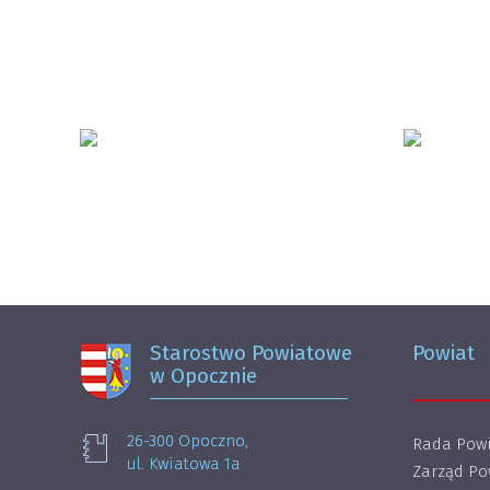
Starostwo Powiatowe
Powiat
w Opocznie
26-300 Opoczno,
Rada Powi
ul. Kwiatowa 1a
Zarząd Po