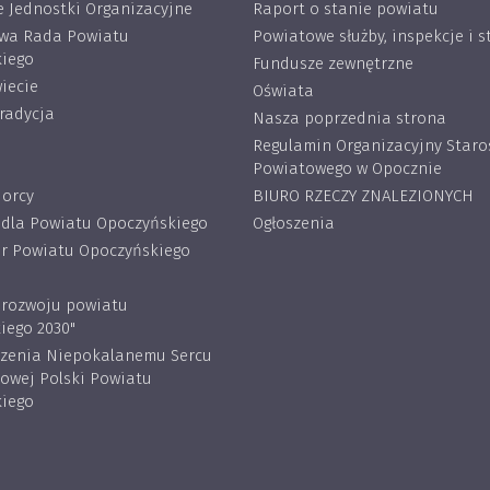
 Jednostki Organizacyjne
Raport o stanie powiatu
wa Rada Powiatu
Powiatowe służby, inspekcje i s
iego
Fundusze zewnętrzne
iecie
Oświata
tradycja
Nasza poprzednia strona
Regulamin Organizacyjny Star
Powiatowego w Opocznie
iorcy
BIURO RZECZY ZNALEZIONYCH
 dla Powiatu Opoczyńskiego
Ogłoszenia
 Powiatu Opoczyńskiego
a rozwoju powiatu
iego 2030"
rzenia Niepokalanemu Sercu
lowej Polski Powiatu
iego