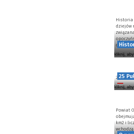
Historia
dziejów 
związana
opoczyńs
Histo
obecnego
kliknij, ab
25 Pu
25 Pułk 
kliknij, ab
Powiat O
obejmują
km2 i li
wchodzą 