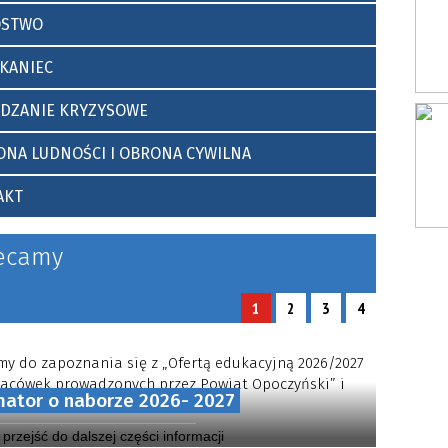
tnich”
OSTWO
pocznie
KANIEC
ĄDZANIE KRYZYSOWE
NA LUDNOŚCI I OBRONA CYWILNA
AKT
ecamy
1
2
3
4
y do zapoznania się z „Ofertą edukacyjną 2026/2027
placówek prowadzonych przez Powiat Opoczyński” i
mator o naborze 2026- 2027
wania nauki w naszych szkołach.
y przejść do dalszej części informacji