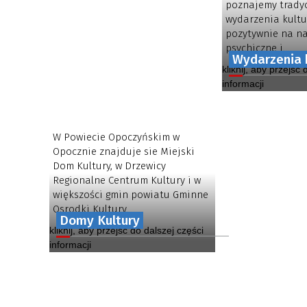
Opoczyń
poznajemy trady
wydarzenia kultu
pozytywnie na na
psychiczne i...
Wydarzenia 
kliknij, aby przejść
informacji
W Powiecie Opoczyńskim w
Opocznie znajduje sie Miejski
Dom Kultury, w Drzewicy
Regionalne Centrum Kultury i w
większości gmin powiatu Gminne
Osrodki Kultury.
Domy Kultury
kliknij, aby przejść do dalszej części
informacji