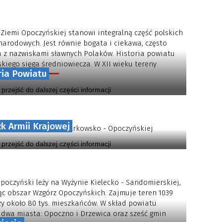
 Ziemi Opoczyńskiej stanowi integralną część polskich
narodowych. Jest równie bogata i ciekawa, często
 z nazwiskami sławnych Polaków. Historia powiatu
kiego sięga średniowiecza. W XII wieku tereny
ria Powiatu
 powiatu...
y przejść do dalszej części informacji
łk Armii Krajowej
Piechoty AK Ziemi Piotrkowsko - Opoczyńskiej
y przejść do dalszej części informacji
poczyński leży na Wyżynie Kielecko - Sandomierskiej,
c obszar Wzgórz Opoczyńskich. Zajmuje teren 1039
czy około 80 tys. mieszkańców. W skład powiatu
dwa miasta: Opoczno i Drzewica oraz sześć gmin