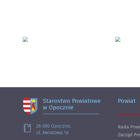
Starostwo Powiatowe
Powiat
w Opocznie
26-300 Opoczno,
Rada Powi
ul. Kwiatowa 1a
Zarząd Po