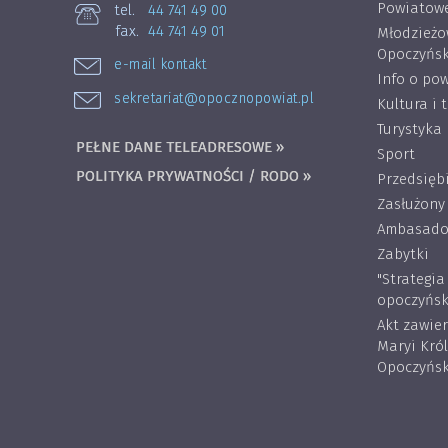
Powiatowe
tel.
44 741 49 00
fax.
44 741 49 01
Młodzieżo
Opoczyńsk
e-mail kontakt
Info o pow
sekretariat@opocznopowiat.pl
Kultura i 
Turystyka
PEŁNE DANE TELEADRESOWE »
Sport
POLITYKA PRYWATNOŚCI / RODO »
Przedsięb
Zasłużony
Ambasador
Zabytki
"Strategi
opoczyńsk
Akt zawie
Maryi Kró
Opoczyńsk