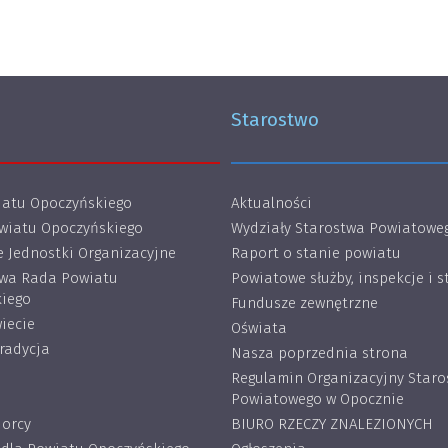
Starostwo
atu Opoczyńskiego
Aktualności
wiatu Opoczyńskiego
Wydziały Starostwa Powiatowe
 Jednostki Organizacyjne
Raport o stanie powiatu
wa Rada Powiatu
Powiatowe służby, inspekcje i s
iego
Fundusze zewnętrzne
iecie
Oświata
tradycja
Nasza poprzednia strona
Regulamin Organizacyjny Star
Powiatowego w Opocznie
iorcy
BIURO RZECZY ZNALEZIONYCH