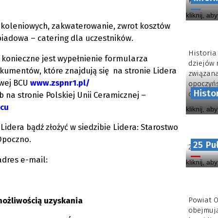
kontynuo
kliknij, ab
koleniowych, zakwaterowanie, zwrot kosztów
biadowa – catering dla uczestników.
Historia
 konieczne jest wypełnienie formularza
dziejów 
umentów, które znajdują się na stronie Lidera
związana
owej BCU
www.
zspnr1.pl/
opoczyńs
Histo
obecnego
na stronie Polskiej Unii Ceramicznej –
bcu
kliknij, ab
idera bądź złożyć w siedzibie Lidera: Starostwo
Opoczno.
25 Pu
25 Pułk 
dres e-mail:
kliknij, ab
możliwością uzyskania
Powiat O
obejmują