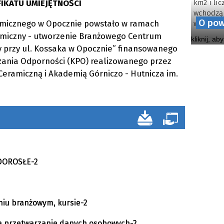
IKATU UMIEJĘTNOŚCI
km2 i li
wchodzą 
O pow
amicznego w Opocznie powstało w ramach
wiejskich.
ramiczny - utworzenie Branżowego Centrum
kliknij, ab
 przy ul. Kossaka w Opocznie” finansowanego
zania Odporności (KPO) realizowanego przez
Ceramiczną i Akademią Górniczo - Hutnicza im.
DOROSŁE-2
eniu branżowym, kursie-2
na przetwarzanie danych osobowych-2