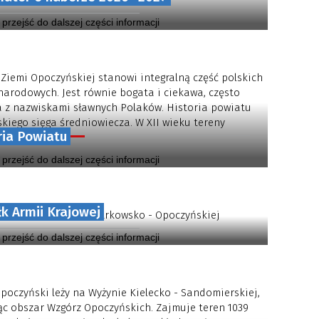
wania nauki w naszych szkołach.
y przejść do dalszej części informacji
 Ziemi Opoczyńskiej stanowi integralną część polskich
narodowych. Jest równie bogata i ciekawa, często
 z nazwiskami sławnych Polaków. Historia powiatu
kiego sięga średniowiecza. W XII wieku tereny
ria Powiatu
 powiatu...
y przejść do dalszej części informacji
łk Armii Krajowej
Piechoty AK Ziemi Piotrkowsko - Opoczyńskiej
y przejść do dalszej części informacji
poczyński leży na Wyżynie Kielecko - Sandomierskiej,
c obszar Wzgórz Opoczyńskich. Zajmuje teren 1039