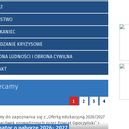
tnich”
AT
pocznie
OSTWO
KANIEC
ĄDZANIE KRYZYSOWE
NA LUDNOŚCI I OBRONA CYWILNA
AKT
ecamy
1
2
3
4
y do zapoznania się z „Ofertą edukacyjną 2026/2027
placówek prowadzonych przez Powiat Opoczyński” i
mator o naborze 2026- 2027