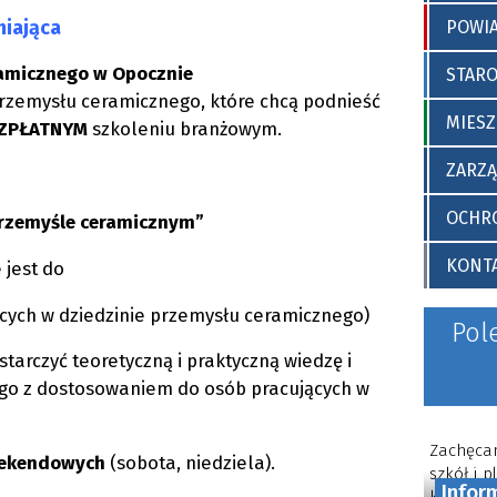
skiego
r. w sprawie wprowadzenia
„Standardów ochrony małole
niająca
POWI
w Starostwie Powiatowym w O
amicznego w Opocznie
STAR
przemysłu ceramicznego, które chcą podnieść
MIESZ
ZPŁATNYM
szkoleniu branżowym.
ZARZ
OCHRO
przemyśle ceramicznym”
KONT
 jest do
ących w dziedzinie przemysłu ceramicznego)
Pol
tarczyć teoretyczną i praktyczną wiedzę i
ego z dostosowaniem do osób pracujących w
Zachęcam
weekendowych
(sobota, niedziela).
szkół i 
Infor