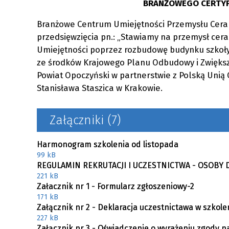
BRANŻOWEGO CERTYF
Branżowe Centrum Umiejętności Przemysłu Cer
przedsięwzięcia pn.: „Stawiamy na przemysł ce
Umiejętności poprzez rozbudowę budynku szkoły
ze środków Krajowego Planu Odbudowy i Zwięks
Powiat Opoczyński w partnerstwie z Polską Unią 
Stanisława Staszica w Krakowie.
Załączniki (7)
Harmonogram szkolenia od listopada
99 kB
REGULAMIN REKRUTACJI I UCZESTNICTWA - OSOBY 
221 kB
Załacznik nr 1 - Formularz zgłoszeniowy-2
171 kB
Załącznik nr 2 - Deklaracja uczestnictawa w szkol
227 kB
Załącznik nr 3 - Oświadczenie o wyrażeniu zgody 