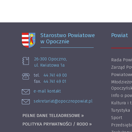
Starostwo Powiatowe
Powiat
w Opocznie
26-300 Opoczno,
Rada Powi
ul. Kwiatowa 1a
Zarząd Po
Powiatowe
tel.
44 741 49 00
fax.
44 741 49 01
Młodzieżo
Opoczyńsk
e-mail kontakt
Info o pow
sekretariat@opocznopowiat.pl
Kultura i 
Turystyka
PEŁNE DANE TELEADRESOWE »
Sport
POLITYKA PRYWATNOŚCI / RODO »
Przedsięb