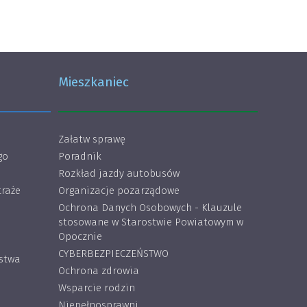
Mieszkaniec
Załatw sprawę
go
Poradnik
Rozkład jazdy autobusów
traże
Organizacje pozarządowe
Ochrona Danych Osobowych - Klauzule
stosowane w Starostwie Powiatowym w
Opocznie
CYBERBEZPIECZEŃSTWO
ostwa
Ochrona zdrowia
Wsparcie rodzin
Niepełnosprawni