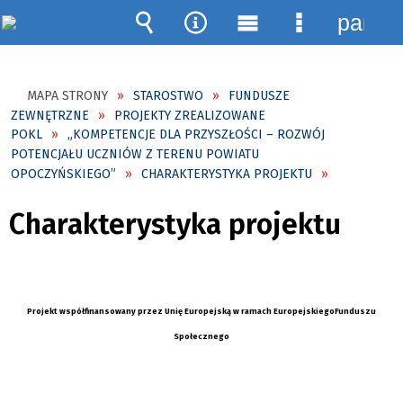
panel
Wyszukiwarka
Narzędzia
Menu
Menu
główne
szczegóło
MAPA STRONY
STAROSTWO
FUNDUSZE
ZEWNĘTRZNE
PROJEKTY ZREALIZOWANE
POKL
„KOMPETENCJE DLA PRZYSZŁOŚCI – ROZWÓJ
POTENCJAŁU UCZNIÓW Z TERENU POWIATU
OPOCZYŃSKIEGO”
CHARAKTERYSTYKA PROJEKTU
Charakterystyka projektu
Projekt współfinansowany przez Unię Europejską w ramach EuropejskiegoFunduszu
Społecznego