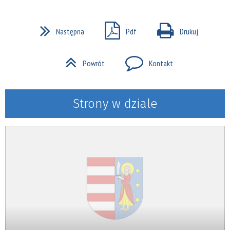
Następna
Pdf
Drukuj
Powrót
Kontakt
Strony w dziale