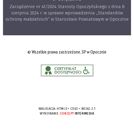
Zarządzenie nr 41/2024 Starosty Opoczyńskiego z dnia 8
sierpnia 2024 r. w sprawie wprowadzenia „Standardów
ochrony małoletnich” w Starostwie Powiatowym w Opocznie
© Wszelkie prawa zastrzeżone, SP w Opocznie
WALIDACJA:
HTML5
+
CSS3
+
WCAG 2.1
WYKONANIE
CONCEPT
INTERMEDIA