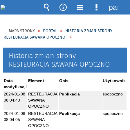
panel
Wyszukiwarka
Narzędzia
Menu
Menu
główne
szczegóło
MAPA STRONY
PORTAL
HISTORIA ZMIAN STRONY -
RESTEURACJA SAWANA OPOCZNO
Historia zmian strony -
RESTEURACJA SAWANA OPOCZNO
Data
Element
Opis
Użytkownik
modyfikacji
2024-01-08
RESTEURACJA
Publikacja
spopoczno
08:04:40
SAWANA
OPOCZNO
2024-01-08
RESTEURACJA
Publikacja
spopoczno
08:04:05
SAWANA
OPOCZNO