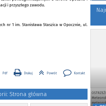
skiego
r. w sprawie wprowadzenia
cji i przyszłego zawodu.
„Standardów ochrony małole
Naj
w Starostwie Powiatowym w O
h nr 1 im. Stanisława Staszica w Opocznie, ul.
Pdf
Drukuj
Powrót
Kontakt
OSTRZEŻE
orii: Strona główna
Meteorol
meteorol