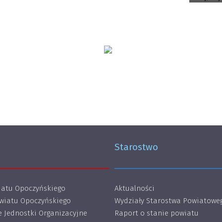
Starostwo
atu Opoczyńskiego
Aktualności
wiatu Opoczyńskiego
Wydziały Starostwa Powiatowe
 Jednostki Organizacyjne
Raport o stanie powiatu