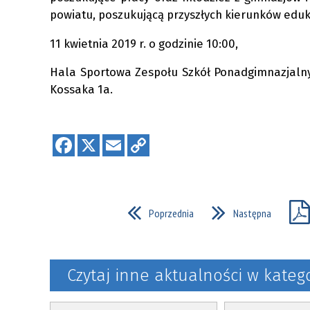
Opoczyń
powiatu, poszukującą przyszłych kierunków eduka
11 kwietnia 2019 r. o godzinie 10:00,
Hala Sportowa Zespołu Szkół Ponadgimnazjalnyc
Kossaka 1a.
Poprzednia
Następna
Czytaj inne aktualności w kateg