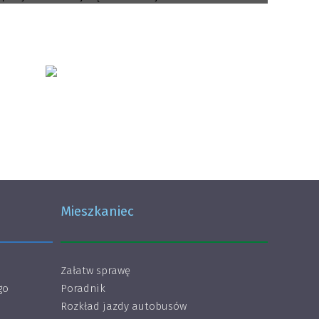
Mieszkaniec
Załatw sprawę
go
Poradnik
Rozkład jazdy autobusów