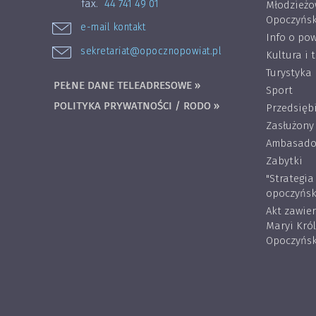
fax.
44 741 49 01
Młodzieżo
Opoczyńsk
e-mail kontakt
Info o pow
sekretariat@opocznopowiat.pl
Kultura i 
Turystyka
PEŁNE DANE TELEADRESOWE »
Sport
POLITYKA PRYWATNOŚCI / RODO »
Przedsięb
Zasłużony
Ambasador
Zabytki
"Strategi
opoczyńsk
Akt zawie
Maryi Kró
Opoczyńsk