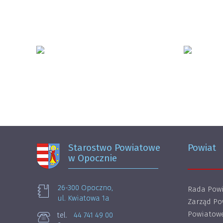
Starostwo Powiatowe
Powiat
w Opocznie
26-300 Opoczno,
Rada Powi
ul. Kwiatowa 1a
Zarząd Po
Powiatowe
tel.
44 741 49 00