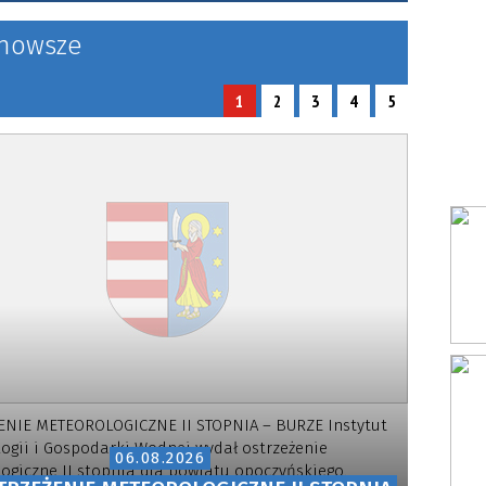
tnich”
nowsze
pocznie
1
2
3
4
5
NIE METEOROLOGICZNE II STOPNIA – BURZE Instytut
ogii i Gospodarki Wodnej wydał ostrzeżenie
06.08.2026
ogiczne II stopnia dla powiatu opoczyńskiego.