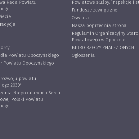
wa Rada Powiatu
Powiatowe służby, inspekcje i s
iego
Fundusze zewnętrzne
iecie
Oświata
tradycja
Nasza poprzednia strona
Regulamin Organizacyjny Star
Powiatowego w Opocznie
iorcy
BIURO RZECZY ZNALEZIONYCH
 dla Powiatu Opoczyńskiego
Ogłoszenia
 Powiatu Opoczyńskiego
a rozwoju powiatu
iego 2030"
rzenia Niepokalanemu Sercu
lowej Polski Powiatu
iego