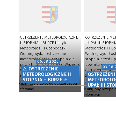
OSTRZEŻENIE METEOROLOGICZNE
OSTRZEŻENIE ME
II STOPNIA – BURZE Instytut
– UPAŁ III STOPNI
Meteorologii i Gospodarki
Meteorologii i G
Wodnej wydał ostrzeżenie
Wodnej wydał ost
meteorologiczne II stopnia dla
stopnia przed up
06.08.2026
powiatu opoczyńskiego. Ważność
powiatu opoczyń
03.08.
⚠️ OSTRZEŻENIE
ostrzeżenia: od godz. 14:00 dnia 6
ostrzeżenia: od 3
METEOROLOGICZNE II
OSTRZEŻENI
sierpnia 2026 r. do godz. 08:00 dn
20:00) do 6 sierpn
STOPNIA – BURZE ⚠️
METEOROLO
P
kliknij, aby przejść do dalszej części
UPAŁ III ST
informacji
kliknij, aby przejść
informacji