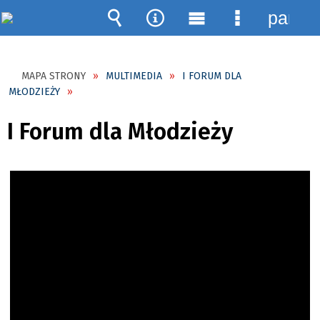
panel
Wyszukiwarka
Narzędzia
Menu
Menu
główne
szczegóło
MAPA STRONY
MULTIMEDIA
I FORUM DLA
MŁODZIEŻY
I Forum dla Młodzieży