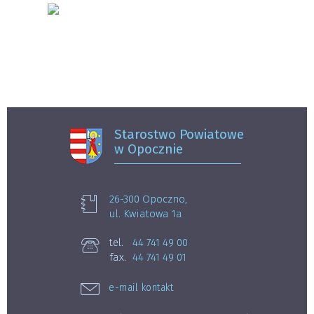
Starostwo Powiatowe
w Opocznie
26-300 Opoczno,
ul. Kwiatowa 1a
tel.
44 741 49 00
fax.
44 741 49 01
e-mail kontakt