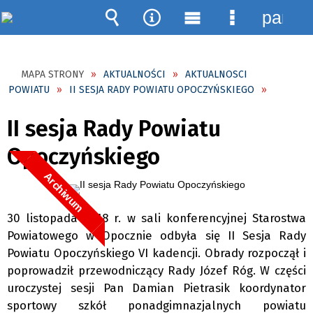
panel
Wyszukiwarka
Narzędzia
Menu
Menu
główne
szczegóło
MAPA STRONY
AKTUALNOŚCI
AKTUALNOSCI
POWIATU
II SESJA RADY POWIATU OPOCZYŃSKIEGO
II sesja Rady Powiatu
Opoczyńskiego
Archiwum
30 listopada 2018 r. w sali konferencyjnej Starostwa
Powiatowego w Opocznie odbyła się II Sesja Rady
Powiatu Opoczyńskiego VI kadencji. Obrady rozpoczął i
poprowadził przewodniczący Rady Józef Róg. W części
uroczystej sesji Pan Damian Pietrasik koordynator
sportowy szkół ponadgimnazjalnych powiatu