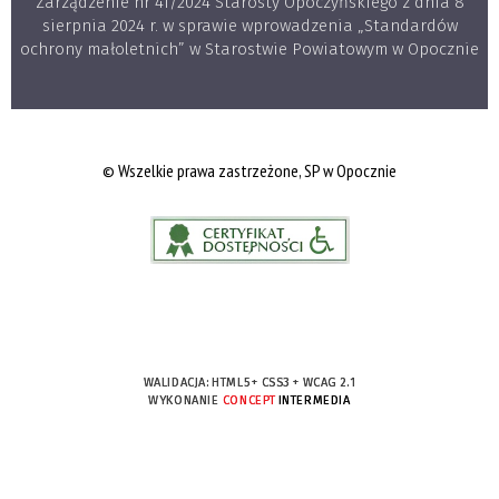
Zarządzenie nr 41/2024 Starosty Opoczyńskiego z dnia 8
sierpnia 2024 r. w sprawie wprowadzenia „Standardów
ochrony małoletnich” w Starostwie Powiatowym w Opocznie
© Wszelkie prawa zastrzeżone, SP w Opocznie
WALIDACJA:
HTML5
+
CSS3
+
WCAG 2.1
WYKONANIE
CONCEPT
INTERMEDIA