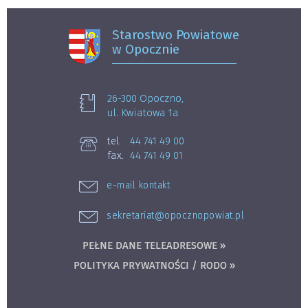
Starostwo Powiatowe
w Opocznie
26-300 Opoczno,
ul. Kwiatowa 1a
tel.
44 741 49 00
fax.
44 741 49 01
e-mail kontakt
sekretariat@opocznopowiat.pl
PEŁNE DANE TELEADRESOWE »
POLITYKA PRYWATNOŚCI / RODO »