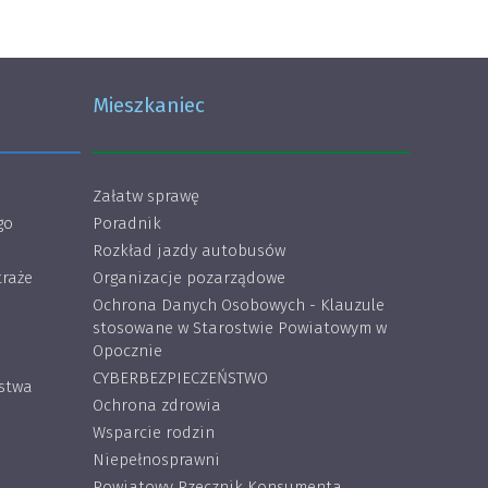
Mieszkaniec
Załatw sprawę
go
Poradnik
Rozkład jazdy autobusów
traże
Organizacje pozarządowe
Ochrona Danych Osobowych - Klauzule
stosowane w Starostwie Powiatowym w
Opocznie
CYBERBEZPIECZEŃSTWO
ostwa
Ochrona zdrowia
Wsparcie rodzin
Niepełnosprawni
Powiatowy Rzecznik Konsumenta