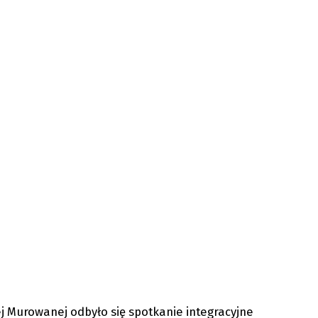
skiego
r. w sprawie wprowadzenia
„Standardów ochrony małole
w Starostwie Powiatowym w O
ej Murowanej odbyło się spotkanie integracyjne