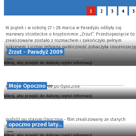
1
2
3
4
5
W piątek i w sobotę 27 i 28 marca w Paradyżu odbyły się
manewry strzeleckie o kryptonimie „Zrzut”. Przedsięwzięcie to
zrealizowane zostało z rozmachem i zakończyło pełnym
sukcesem. Licznie zebrana publiczność zobaczyła inscenizację
Zrzut - Paradyż 2009
historyczną zrzutu...
kliknij, aby przejść do dalszej części informacji
Moje Opoczno
Krótka filmowa podróż po Opocznie.
kliknij, aby przejść do dalszej części informacji
podróż po starym Opocznie - film zrealizowany ze starych
opoczno przed laty...
rycin i fotografii
kliknij, aby przejść do dalszej części informacji