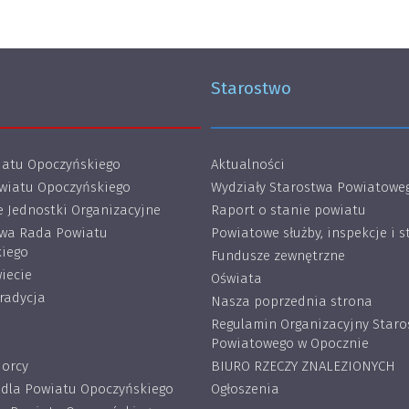
Starostwo
atu Opoczyńskiego
Aktualności
wiatu Opoczyńskiego
Wydziały Starostwa Powiatowe
 Jednostki Organizacyjne
Raport o stanie powiatu
wa Rada Powiatu
Powiatowe służby, inspekcje i s
iego
Fundusze zewnętrzne
iecie
Oświata
tradycja
Nasza poprzednia strona
Regulamin Organizacyjny Star
Powiatowego w Opocznie
iorcy
BIURO RZECZY ZNALEZIONYCH
 dla Powiatu Opoczyńskiego
Ogłoszenia