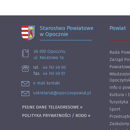
Starostwo Powiatowe
Powiat
w Opocznie
26-300 Opoczno,
Rada Powi
ul. Kwiatowa 1a
Zarząd Po
Powiatowe
tel.
44 741 49 00
fax.
44 741 49 01
Młodzieżo
Opoczyńsk
e-mail kontakt
Info o pow
sekretariat@opocznopowiat.pl
Kultura i 
Turystyka
PEŁNE DANE TELEADRESOWE »
Sport
POLITYKA PRYWATNOŚCI / RODO »
Przedsięb
Zasłużony